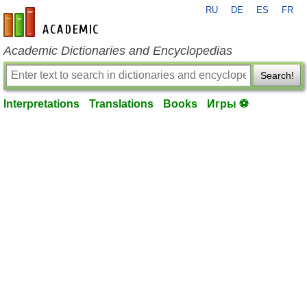
RU
DE
ES
FR
en-academic.com
Academic Dictionaries and Encyclopedias
Search!
Interpretations
Translations
Books
Игры ⚽