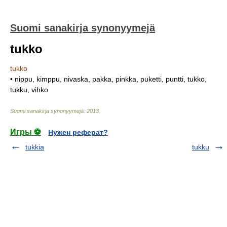
Suomi sanakirja synonyymejä
tukko
tukko
• nippu, kimppu, nivaska, pakka, pinkka, puketti, puntti, tukko,
tukku, vihko
Suomi sanakirja synonyymejä
.
2013
.
Игры ⚽
Нужен реферат?
tukkia
tukku