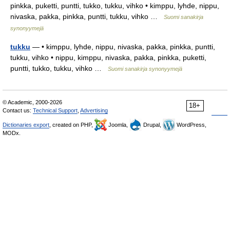
pinkka, puketti, puntti, tukko, tukku, vihko • kimppu, lyhde, nippu,
nivaska, pakka, pinkka, puntti, tukku, vihko …
Suomi sanakirja
synonyymejä
tukku
— • kimppu, lyhde, nippu, nivaska, pakka, pinkka, puntti,
tukku, vihko • nippu, kimppu, nivaska, pakka, pinkka, puketti,
puntti, tukko, tukku, vihko …
Suomi sanakirja synonyymejä
© Academic, 2000-2026
18+
Contact us:
Technical Support
,
Advertising
Dictionaries export
, created on PHP,
Joomla,
Drupal,
WordPress,
MODx.