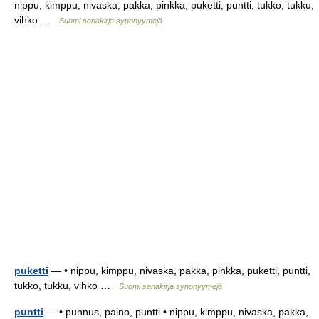
nippu, kimppu, nivaska, pakka, pinkka, puketti, puntti, tukko, tukku,
vihko …
Suomi sanakirja synonyymejä
puketti
— • nippu, kimppu, nivaska, pakka, pinkka, puketti, puntti,
tukko, tukku, vihko …
Suomi sanakirja synonyymejä
puntti
— • punnus, paino, puntti • nippu, kimppu, nivaska, pakka,