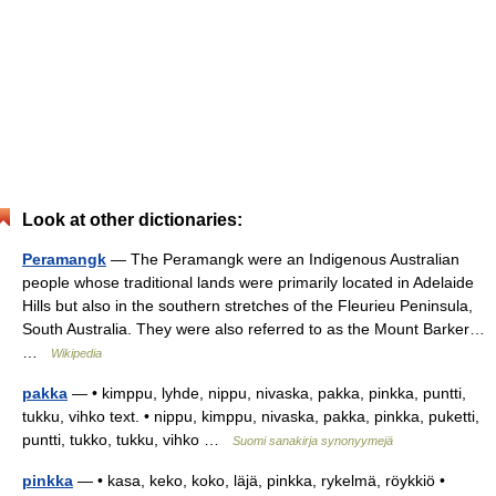
Look at other dictionaries:
Peramangk
— The Peramangk were an Indigenous Australian
people whose traditional lands were primarily located in Adelaide
Hills but also in the southern stretches of the Fleurieu Peninsula,
South Australia. They were also referred to as the Mount Barker…
…
Wikipedia
pakka
— • kimppu, lyhde, nippu, nivaska, pakka, pinkka, puntti,
tukku, vihko text. • nippu, kimppu, nivaska, pakka, pinkka, puketti,
puntti, tukko, tukku, vihko …
Suomi sanakirja synonyymejä
pinkka
— • kasa, keko, koko, läjä, pinkka, rykelmä, röykkiö •